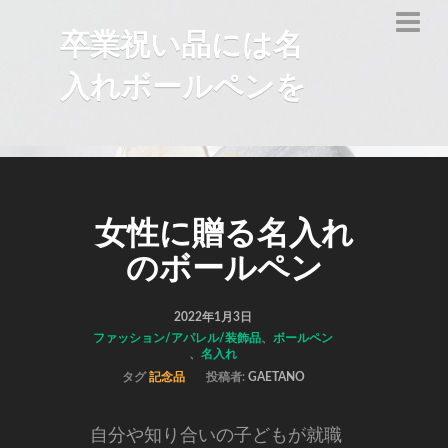
卒業祝い品には名
入れボールペンを
女性に贈る名入れ
のボールペン
2022年1月3日
ファッション/アパレル/装飾品
、
ボールペン
、
名入れ
タグ
記念品
投稿者:
GAETANO
自分や知り合いの子どもが就職