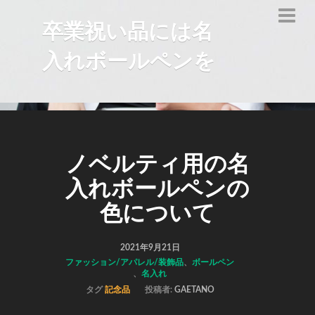
卒業祝い品には名
入れボールペンを
ノベルティ用の名
入れボールペンの
色について
2021年9月21日
ファッション/アパレル/装飾品
、
ボールペン
、
名入れ
タグ
記念品
投稿者:
GAETANO