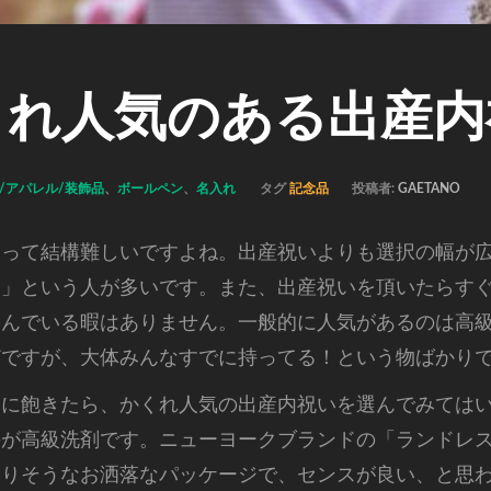
くれ人気のある出産内
/アパレル/装飾品
、
ボールペン
、
名入れ
タグ
記念品
投稿者:
GAETANO
スって結構難しいですよね。
出産祝いよりも選択の幅が
い」という人が多いです。また、出産祝いを頂いたらす
悩んでいる暇はありません。一般的に人気があるのは高
どですが、大体みんなすでに持ってる！という物ばかり
いに飽きたら、かくれ人気の出産内祝いを選んでみては
のが高級洗剤です。ニューヨークブランドの「ランドレ
なりそうなお洒落なパッケージで、センスが良い、と思