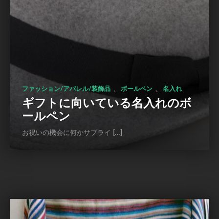
、
、
ファッション/アパレル/装飾品
ボールペン
名入れ
ギフトに向いている名入れのボ
ールペン
お祝いの機会に何かサプライ […]