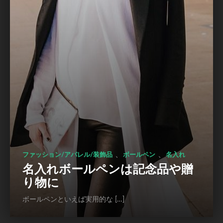
、
、
ファッション/アパレル/装飾品
ボールペン
名入れ
名入れボールペンは記念品や贈
り物に
ボールペンといえば実用的な […]