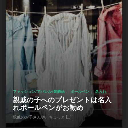
、
、
ファッション/アパレル/装飾品
ボールペン
名入れ
親戚の子へのプレゼントは名入
れボールペンがお勧め
親戚のお子さんや、ちょっと […]