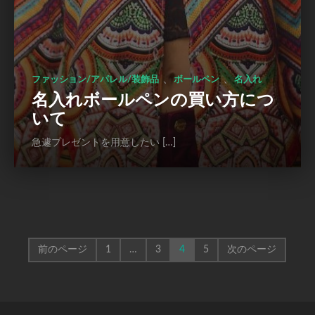
、
、
ファッション/アパレル/装飾品
ボールペン
名入れ
名入れボールペンの買い方につ
いて
急遽プレゼントを用意したい […]
前のページ
1
…
3
4
5
次のページ