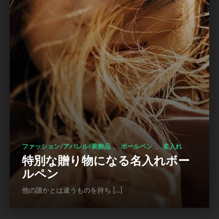
、
、
ファッション/アパレル/装飾品
ボールペン
名入れ
特別な贈り物になる名入れボー
ルペン
他の誰かとは違うものを持ち […]